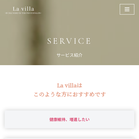
コ
ン
テ
SERVICE
ン
ツ
サービス紹介
へ
ス
キ
ッ
La villaは
プ
このような方におすすめです
健康維持、増進したい